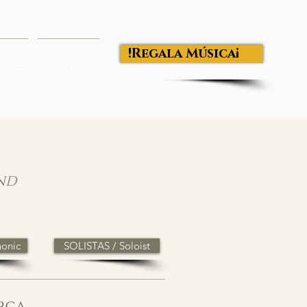
¡Regala Música!
OGUE
CONTACT
ND
onic
SOLISTAS / Soloist