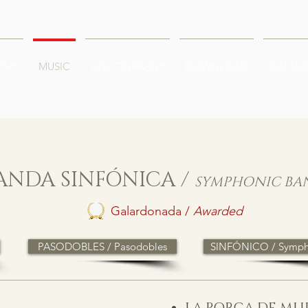
PHY
MUSIC
DISCOGRAPHY
DOWNLOAD
CATAL
ANDA SINFÓNICA /
SYMPHONIC BA
Galardonada /
Awarded
PASODOBLES / Pasodobles
SINFÓNICO / Symph