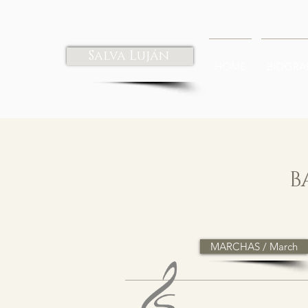
Salva Luján
HOME
BIOGRA
B
MARCHAS / March