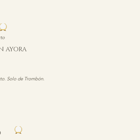
to
EN AYORA
to. Solo de Trombón.
ZO