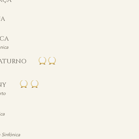
URÇA
GUA
GICA
nica
 SATURNO
ANY
rto
ica
 Sinfónica