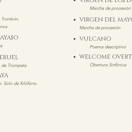
VIRGEN DE LOS 
o
Marcha de procesión
VIRGEN DEL MAY
, Trombón,
ica
Marcha de procesión
AYASO
VULCANO
ca
Poema descriptivo
WELCOME OVER
 TERUEL
Obertura Sinfónica
o de Trompeta
NAYA
. Solo de Xilófono.