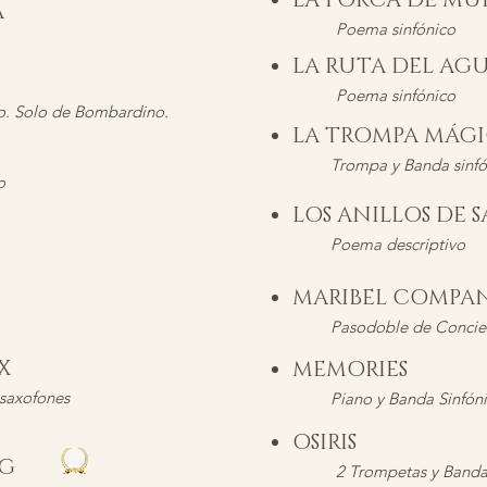
LA PORCA DE M
A
Poema sinfónico
LA RUTA DEL A
O
Poema sinfónico
o. Solo de Bombardino.
LA TROMPA MÁ
SA
T
rompa y Banda sinfó
o
LOS ANILLOS DE
Poema descriptivo
MARIBEL COMP
Pasodoble de Concie
X
MEMORIES
 saxofones
Piano y Banda Sinfón
OSIRIS
EG
2 Trompetas y Banda