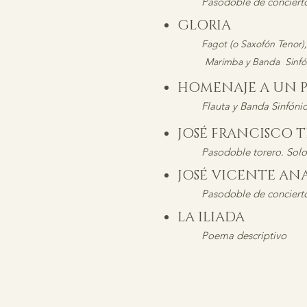
Pasodoble de conciert
GLORIA
Fagot (o Saxofón Tenor)
Marimba y Banda Sinfón
HOMENAJE A UN P
Flauta y Banda Sinfóni
JOSÉ FRANCISCO
Pasodoble torero. Sol
JOSÉ VICENTE A
Pasodoble de concierto
LA ILIADA
Poema descriptivo