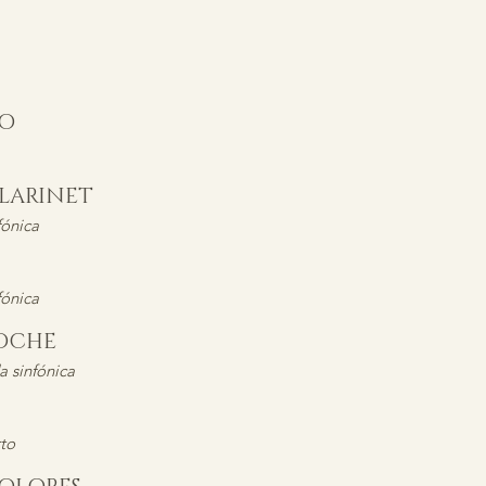
NO
CLARINET
fónica
ónica
NOCHE
a sinfónica
to