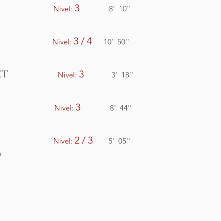
3
Nivel:
8' 10''
IS
3 / 4
Nivel:
10' 50''
LARINET
3
Nivel:
3' 18''
ROMB
3
Nivel:
8' 44''
2 / 3
Nivel:
5' 05''
a