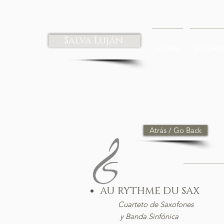
Salva Luján
HOME
BIOGRA
Atrás / Go Back
AU RYTHME D
Cuarteto de Saxofones
y Banda Sinfónica