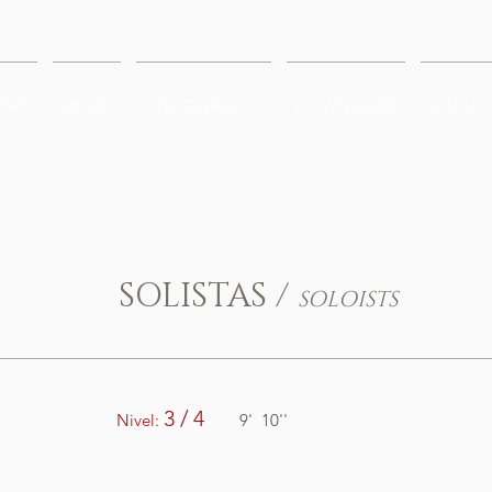
PHY
MUSIC
DISCOGRAPHY
DOWNLOAD
CATAL
SOLISTAS /
SOLOISTS
U SAX
3 / 4
Nivel:
9' 10''