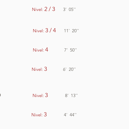
RIZ
2 / 3
Nivel:
3' 05''
ANTADO
3 / 4
Nivel:
11' 20''
ANDO
4
Nivel:
7' 50''
IA
3
Nivel:
6' 20''
 PAYASO
3
Nivel:
8' 13''
ÁGICA
3
Nivel:
4' 44''