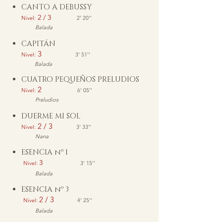
CANTO A DEBUSSY
2 / 3
Nivel:
2' 20''
Balada
CAPITÁN
3
Nivel:
3' 51
''
Balada
CUATRO PEQUE
Ñ
OS PRELUDIOS
2
Nivel:
6' 05
''
Preludios
DUERME MI SOL
2 / 3
Nivel:
3' 33
''
Nana
ESENCIA nº 1
3
Nivel:
3' 15''
Balada
ESENCIA nº 3
2 / 3
Nivel:
4' 25''
Balada