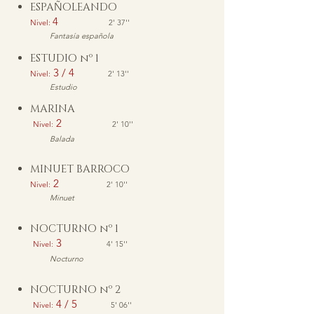
ESPA
Ñ
OLEANDO
4
Nivel:
2' 37
''
Fantasía española
ESTUDIO nº 1
3 / 4
Nivel:
2' 13
''
Estudio
MARINA
2
Nivel:
2' 10''
Balada
MINUET BARROCO
2
Nivel:
2' 10''
Minuet
NOCTURNO nº 1
3
Nivel:
4' 15''
Nocturno
NOCTURNO nº 2
4 / 5
Nivel:
5' 06''