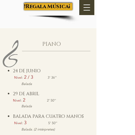
Salva Luján
¡Regala Música!
PIANO
24 DE JUNIO
2 / 3
Nivel:
3' 36''
Balada
29 DE ABRIL
2
Nivel:
2' 50''
Balada
BALADA PARA CUATRO MANOS
3
Nivel:
5' 50''
Balada. (2 intérpretes)