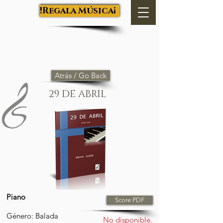
Salva Luján
¡Regala Música!
Atrás / Go Back
29 DE ABRIL
Piano
Score PDF
Género: Balada
No disponible.