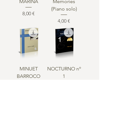
MARINA
Memories
(Piano solo)
Precio
8,00 €
Precio
4,00 €
MINUET
NOCTURNO nº
BARROCO
1
Precio
Precio
5,00 €
8,00 €
NOCTURNO nº
NOCTURNO nº