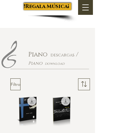
Salva Luján
¡Regala Música!
Piano
/
descargas
Piano
download
Filtro