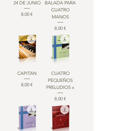
24 DE JUNIO
BALADA PARA
CUATRO
Precio
8,00 €
MANOS
Precio
8,00 €
CAPITAN
CUATRO
PEQUEÑOS
Precio
8,00 €
PRELUDIOS x
Precio
8,00 €