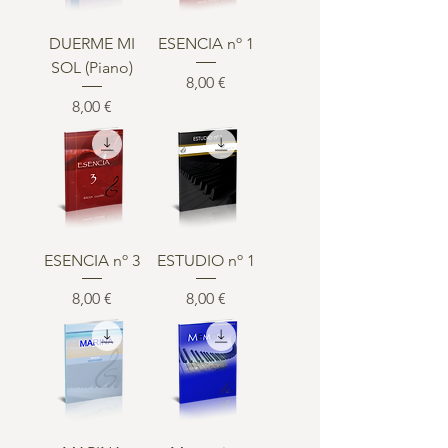
DUERME MI
ESENCIA nº 1
SOL (Piano)
Precio
8,00 €
Precio
8,00 €
ESENCIA nº 3
ESTUDIO nº 1
Precio
Precio
8,00 €
8,00 €