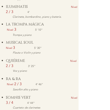
ILUMINATIS
Nivel
2 / 3
4'
Clarinete, bombardino, piano y batería.
LA TROMPA MÁGICA
3
Nivel
5' 10''
Trompa y piano
MUSICAL SOUL
3
Nivel
5' 30''
Flauta o Violín y piano
QUIÉREME
Nivel
2 / 3
3' 25''
Voz y piano
RA & RA
2 / 3
Nivel
4' 46''
Saxofón alto y piano
SOMNIS VERT
Nivel
3 / 4
4' 44
''
Cuarteto de clarinetes