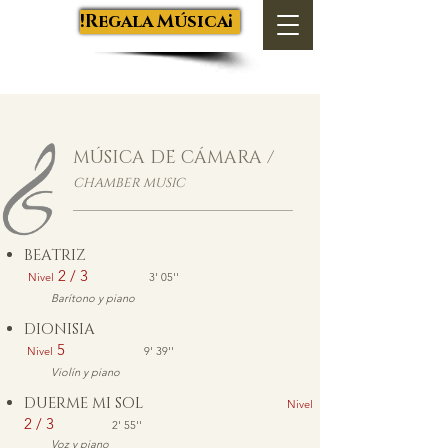
Salva Luján
¡Regala Música!
MÚSICA DE CÁMARA /
CHAMBER MUSIC
BEATRIZ
2 / 3
Nivel
3' 05''
Barítono y piano
DIONISIA
5
Nivel
9' 39''
Violín y piano
DUERME MI SOL
Nivel
2 / 3
2' 55''
Voz y piano