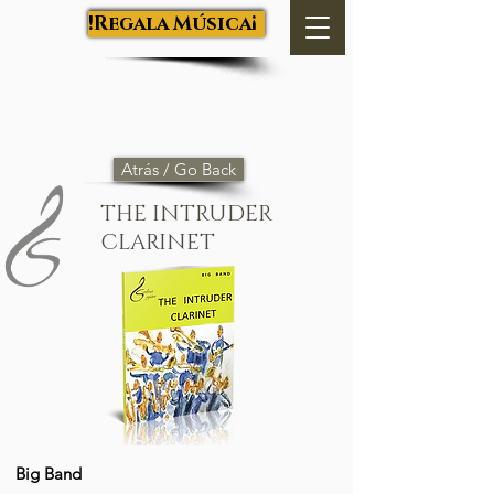
Salva Luján
¡Regala Música!
Atrás / Go Back
THE INTRUDER
CLARINET
Big Band