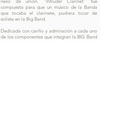
nexo de unión. "Intruder Clarinet" fue
compuesta para que un músico de la Banda
que tocaba el clarinete, pudiera tocar de
solista en la Big Band.
Dedicada con cariño y admiración a cada uno
de los componentes que integran la BIG Band
de la Agrupación Musical Cultural de Teulada.
Estrenada por la Big Ban de Teulada en
noviembre de 2007 en Teulada (Alicante) en
conmemoración del concierto de Santa
Cecilia dirigida por el autor.
Existe dos versiones más de esta pieza. Una es
para
Cuarteto de Clarinetes
y otra para
Banda
Sinfónica
.
AUDIO
No disponible.