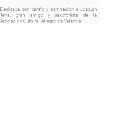
Dedicada con cariño y admiración a Joaquín
Tena, gran amigo y saxofonista de la
Asociación Cultural Allegro de Valencia.
Estrenada con la Banda de la Aosciación
Cultural "Allegro" de Valencia el 17 de
diciembre de 2005 bajo al dirección de José
Morales.
AUDIO
Vals de Medianoche
Orq.Vientos Allegro - Ferrer Ferran (conductor)
00:00
00:00