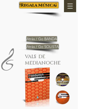
Salva Luján
¡Regala Música!
Atrás / Go BANDA
Atrás / Go SOLISTA
VALS DE
MEDIANOCHE