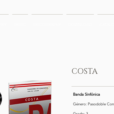
PHY
MUSIC
DISCOGRAPHY
DOWNLOAD
CATAL
COSTA
Banda Sinfónica
Género: Pasodoble Con
Grado: 3