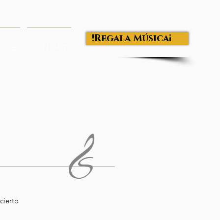
¡Regala Música!
OGUE
CONTACT
cierto