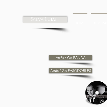
Salva Luján
HOME
BIOGRA
Atrás / Go BANDA
Atrás / Go PASODOBLES