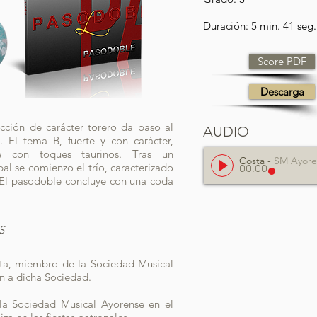
Duración: 5 min. 41 seg
Score PDF
Descarga
cción de carácter torero da paso al
AUDIO
. El tema B, fuerte y con carácter,
e con toques taurinos. Tras un
Costa
-
SM Ayorense - Salva Luján (
al se comienzo el trío, caracterizado
00:00
. El pasodoble concluye con una coda
S
ta, miembro de la Sociedad Musical
ón a dicha Sociedad.
la Sociedad Musical Ayorense en el