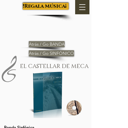
Salva Luján
¡Regala Música!
Atrás / Go BANDA
Atrás / Go SINFÓNICO
EL CASTELLAR DE MECA
Banda Sinfónica