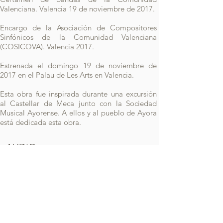
Valenciana. Valencia 19 de noviembre de 2017.
Encargo de la Asociación de Compositores
Sinfónicos de la Comunidad Valenciana
(COSICOVA). Valencia 2017.
Estrenada el domingo 19 de noviembre de
2017 en el Palau de Les Arts en Valencia.
Esta obra fue inspirada durante una excursión
al Castellar de Meca junto con la Sociedad
Musical Ayorense. A ellos y al pueblo de Ayora
está dedicada esta obra.
AUDIO
Sociedad Musical Ayorense - Conductor:
Salva Luján.
EL Castellar de Meca
Conductor: Salva Luján
00:00
00:00