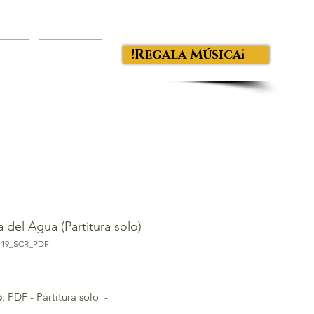
¡Regala Música!
OGUE
CONTACT
a del Agua (Partitura solo)
S19_SCR_PDF
ecio
o
: PDF - Partitura solo -