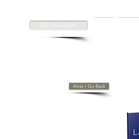
Salva Luján
HOME
BIOGRA
Atrás / Go Back