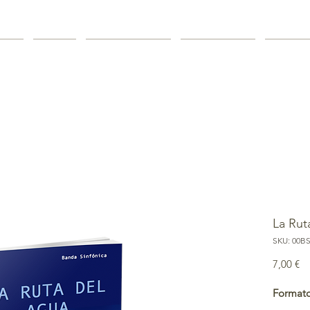
PHY
MUSIC
DISCOGRAPHY
DOWNLOAD
CATAL
La Rut
SKU: 00B
Pr
7,00 €
Format