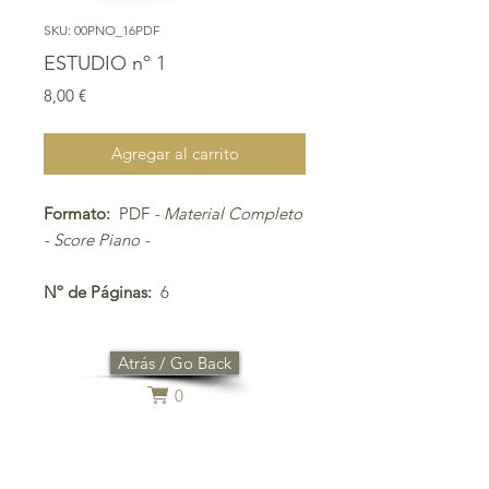
SKU: 00PNO_16PDF
ESTUDIO nº 1
Precio
8,00 €
Agregar al carrito
Formato:
PDF
- Material Completo
- Score Piano -
Nº de Páginas:
6
Atrás / Go Back
0