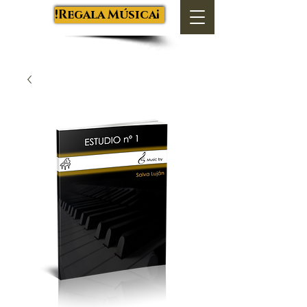
Salva Luján
¡Regala Música!