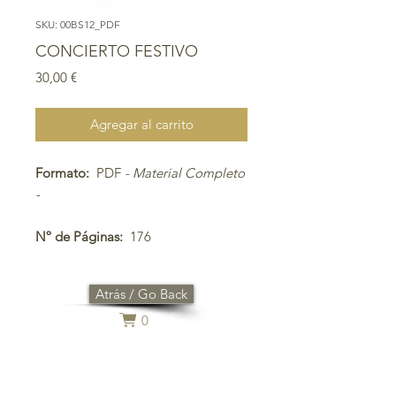
SKU: 00BS12_PDF
CONCIERTO FESTIVO
Precio
30,00 €
Agregar al carrito
Formato:
PDF
- Material Completo
-
Nº de Páginas:
176
Atrás / Go Back
0