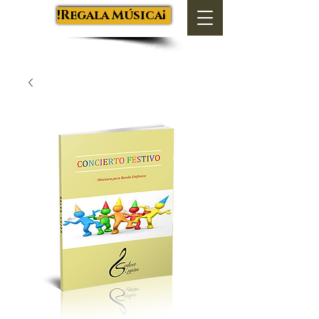
Salva Luján
¡Regala Música!