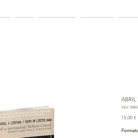
PHY
MUSIC
DISCOGRAPHY
DOWNLOAD
CATAL
ABRIL
SKU: 00B
P
15,00 €
Formato