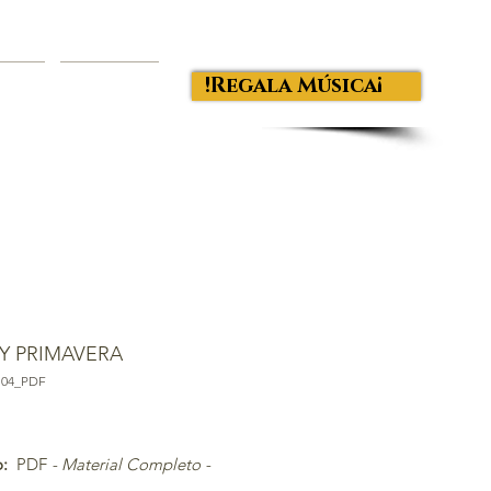
¡Regala Música!
OGUE
CONTACT
 Y PRIMAVERA
S04_PDF
recio
:
PDF
- Material Completo -