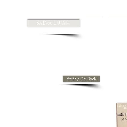
Salva Luján
HOME
BIOGRA
Atrás / Go Back