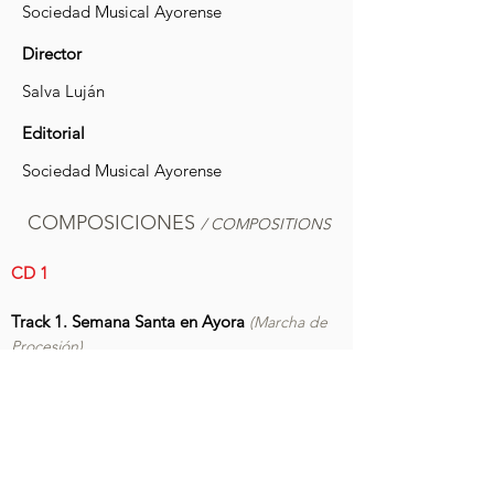
Sociedad Musical Ayorense
Director
Salva Luján
Editorial
Sociedad Musical Ayorense
COMPOSICIONES
/ COMPOSITIONS
CD 1
Track 1. Semana Santa en Ayora
(Marcha de
Procesión)
Track 2. Virgen de los Dolores
(Marcha de
Procesión)
Track 6. Virgen del Mayor Dolor Ilicitana
Marcha de Procesión)