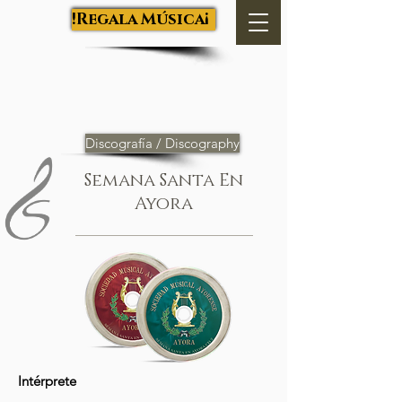
Salva Luján
¡Regala Música!
Discografía / Discography
Semana Santa En
Ayora
Intérprete